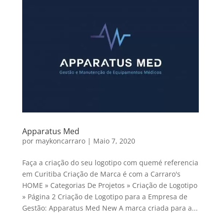
Apparatus Med
por
maykoncarraro
|
Maio 7, 2020
Faça a criação do seu logotipo com quemé referencia
em Curitiba Criação de Marca é com a Carraro's
HOME » Categorias De Projetos » Criação de Logotipo
» Página 2 Criação de Logotipo para a Empresa de
Gestão: Apparatus Med New A marca criada para a...