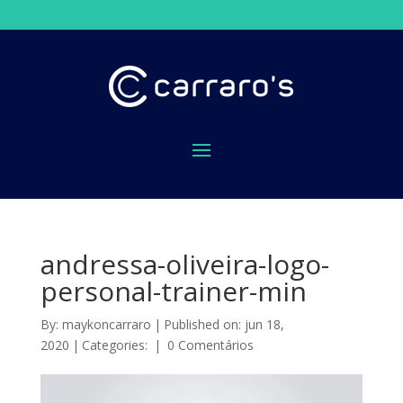
andressa-oliveira-logo-
personal-trainer-min
By:
maykoncarraro
|
Published on: jun 18,
2020
|
Categories:
|
0 Comentários