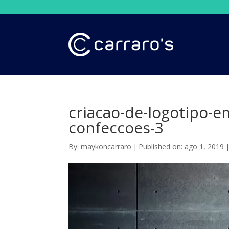
criacao-de-logotipo-e
confeccoes-3
By:
maykoncarraro
|
Published on: ago 1, 2019