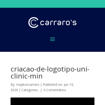
criacao-de-logotipo-uni-
clinic-min
By:
maykoncarraro
|
Published on: jun 19,
2020
|
Categories:
|
0 Comentários